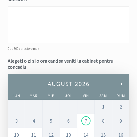
0 de 500 caractere max
Alegeti o zi si o ora cand sa veniti la cabinet pentru
concediu
AUGUST 2026
LUN
MAR
MIE
JOI
VIN
SAM
DUM
1
2
3
4
5
6
7
8
9
10
11
12
13
14
15
16