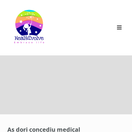
Skip
to
content
As dori concediu medical