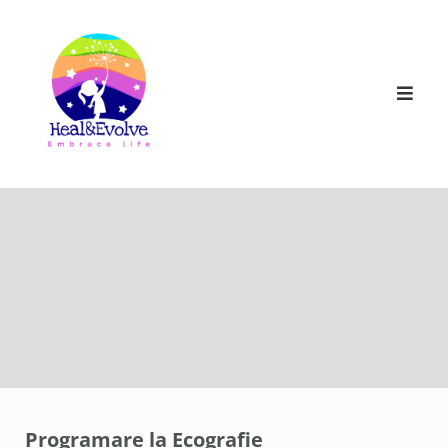
Skip
to
content
Programare la Ecografie