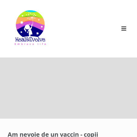
Skip
to
content
Am nevoie de un vaccin - copii