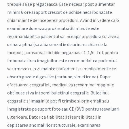
trebuie sa se pregateasca. Este necesar post alimentar
minim 6 ore si aport crescut de lichide necarbonatate
chiar inainte de inceperea procedurii. Avand in vedere ca o
examinare dureaza aproximatix 30 minute este
recomandabil ca pacientul sa inceapa procedura cu vezica
urinara plina (sa aiba senzatie de urinare chiar de la
inceput), consumati lichide negazoase 1-1,5l. Tot pentru
imbunatatirea imaginilor este recomandat ca pacientul
sa urmeze cu o zi inainte tratament cu medicamente ce
absorb gazele digestive (carbune, simeticona). Dupa
efectuarea ecografiei , medicul va reexamina imaginile
obtinute si va intocmi buletinul ecografic. Buletinul
ecografic si imaginile pot fi trimise si prin email sau
inregistrate pe suport foto sau CD/DVD pentru reevaluari
ulterioare. Datorita fiabilitatii si sensibilitatii in
depistarea anomaliilor structurale, examinarea