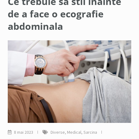
Ce trebuie sa stii inainte
de a face o ecografie
abdominala
8 mai 2023
Diverse
,
Medical
,
Sarcina