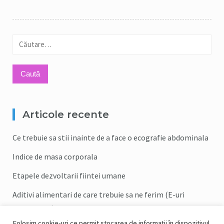
Caută
după:
Articole recente
Ce trebuie sa stii inainte de a face o ecografie abdominala
Indice de masa corporala
Etapele dezvoltarii fiintei umane
Aditivi alimentari de care trebuie sa ne ferim (E-uri
periculoase)
Folosim cookie-uri ce permit stocarea de informații în dispozitivul