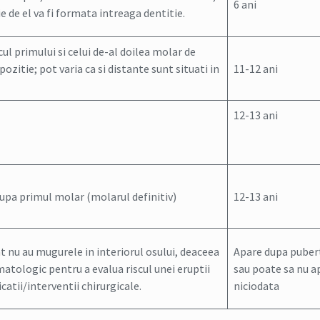
6 ani
ie de el va fi formata intreaga dentitie.
ul primului si celui de-al doilea molar de
ozitie; pot varia ca si distante sunt situati in
11-12 ani
12-13 ani
dupa primul molar (molarul definitiv)
12-13 ani
t nu au mugurele in interiorul osului, deaceea
Apare dupa puber
tologic pentru a evalua riscul unei eruptii
sau poate sa nu a
catii/interventii chirurgicale.
niciodata