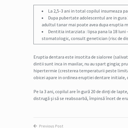
La 2,5-3 ani in total copilul insumeaza pana
Dupa pubertate adolescentul are in gura 28 
adultul tanar mai poate avea dupa eruptia mo
Dentitia intarziata : lipsa pana la 18 lun
stomatologic, consult genetician (risc de d
Eruptia dentara este insotita de sialoree (salivat
dintii sunt inca in maxilar, nu au spart gingia; pr
hipertermie (cresterea temperaturii peste limita
obicei apare in ordinea eruptiei dentare initiale, d
Pe la 3 ani, copilul are în gură 20 de dinţi de lapt
distrugă şi să se reabsoarbă, împinsă încet de erup
Previous Post