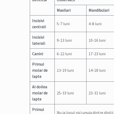
Maxilari
Mandibulari
Incisivi
5-7 luni
4-8 luni
centrali
Incisivi
9-13 luni
10-16 luni
laterali
Canini
6-22 luni
17-23 luni
Primul
molar de
13-19 luni
14-18 luni
lapte
Al doilea
molar de
25-33 luni
23-31 luni
lapte
Primul
Nu ia locul nici unuia dintre dinti