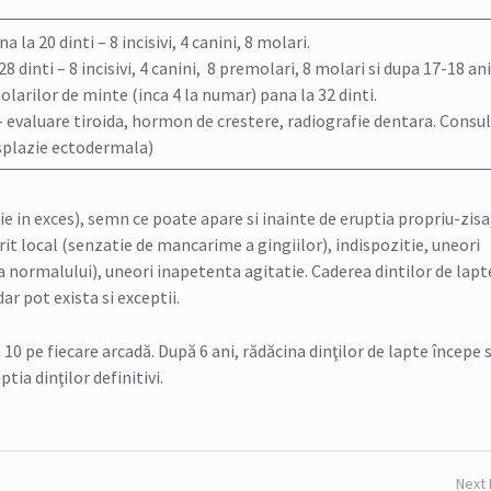
 la 20 dinti – 8 incisivi, 4 canini, 8 molari.
dinti – 8 incisivi, 4 canini, 8 premolari, 8 molari si dupa 17-18 ani
larilor de minte (inca 4 la numar) pana la 32 dinti.
i – evaluare tiroida, hormon de crestere, radiografie dentara. Consu
isplazie ectodermala)
ie in exces), semn ce poate apare si inainte de eruptia propriu-zisa
urit local (senzatie de mancarime a gingiilor), indispozitie, uneori
 normalului), uneori inapetenta agitatie. Caderea dintilor de lapt
ar pot exista si exceptii.
e, 10 pe fiecare arcadă. După 6 ani, rădăcina dinţilor de lapte începe 
tia dinţilor definitivi.
Next