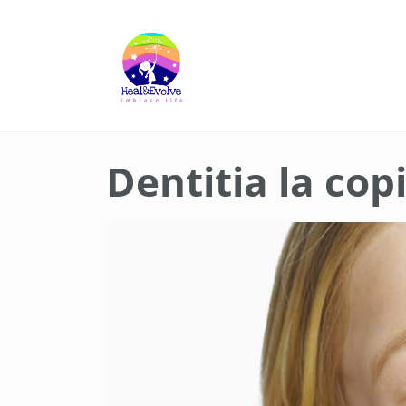
Skip
to
content
Dentitia la copi