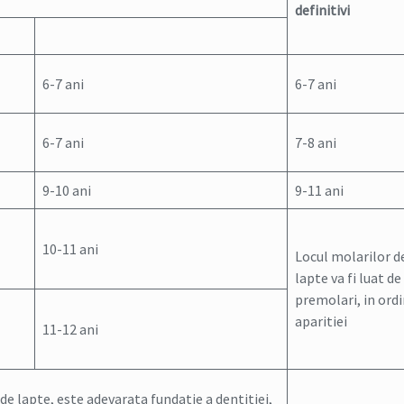
definitivi
6-7 ani
6-7 ani
6-7 ani
7-8 ani
9-10 ani
9-11 ani
10-11 ani
Locul molarilor d
lapte va fi luat de
premolari, in ord
aparitiei
11-12 ani
i de lapte, este adevarata fundatie a dentitiei,