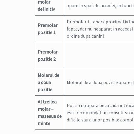
molar
apare in spatele arcadei, in funct
definitiv
Premolarii – apar aproximativ loc
Premolar
lapte, dar nu neaparat in aceeasi p
pozitie 1
ordine dupa canini.
Premolar
pozitie 2
Molarul de
a doua
Molarul de a doua pozitie apare 
pozitie
Al treilea
Pot sa nu apara pe arcada intruca
molar –
este recomandat un consult stoma
maseaua de
dificile sau a unor posibile compli
minte